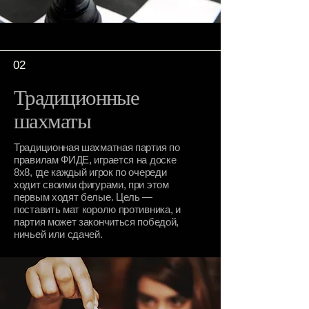
02
Традиционные
шахматы
Традиционная шахматная партия по
правилам ФИДЕ, играется на доске
8х8, где каждый игрок по очереди
ходит своими фигурами, при этом
первым ходят белые. Цель —
поставить мат королю противника, и
партия может закончиться победой,
ничьей или сдачей.