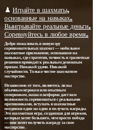
Играйте в шахматы,
♟️
основанные на навыках.
Выигрывайте реальные деньги.
Соревнуйтесь в любое время.
Добро пожаловать в новую эру
соревновательных шахмат — мобильное
шахматное приложение, основанное на
навыках, где стратегия, точность и грамотные
решения приводят к реальным денежным
призам. Никакой удачи. Никакой
случайности. Только чистое шахматное
мастерство.
Независимо от того, являетесь ли вы
обычным игроком или опытным
соперником, наша платформа дает вам
возможность соревноваться с реальными
противниками, вступать в шахматные
поединки один на один и получать награды.
Это шахматная игра, созданная для игроков,
которые хотят большего, чем просто победа
— они хотят получить награду за свое
мастерство.