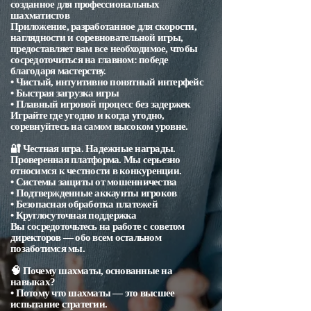
созданное для профессиональных
шахматистов
Приложение, разработанное для скорости,
наглядности и соревновательной игры,
предоставляет вам все необходимое, чтобы
сосредоточиться на главном: победе
благодаря мастерству.
• Чистый, интуитивно понятный интерфейс
• Быстрая загрузка игры
• Плавный игровой процесс без задержек
Играйте где угодно и когда угодно,
соревнуйтесь на самом высоком уровне.
🔐 Честная игра. Надежные награды.
Проверенная платформа. Мы серьезно
относимся к честности в конкуренции.
• Системы защиты от мошенничества
• Подтвержденные аккаунты игроков
• Безопасная обработка платежей
• Круглосуточная поддержка
Вы сосредоточьтесь на работе с советом
директоров — обо всем остальном
позаботимся мы.
🧠 Почему шахматы, основанные на
навыках?
• Потому что шахматы — это высшее
испытание стратегии.