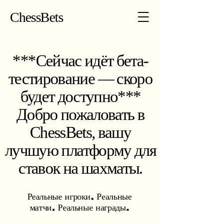
ChessBets
***Сейчас идёт бета-
тестирование — скоро
будет доступно***
Добро пожаловать в
ChessBets, вашу
лучшую платформу для
ставок на шахматы.
Реальные игроки. Реальные
матчи. Реальные награды.