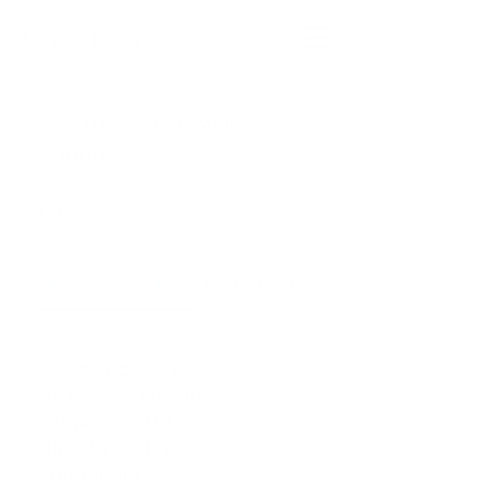
ChessBets
Часто задаваемые
вопросы
Игровой процесс
Поддерживать
Способы оплаты
В чём основное
различие между
скоростными
шахматами и
традиционными